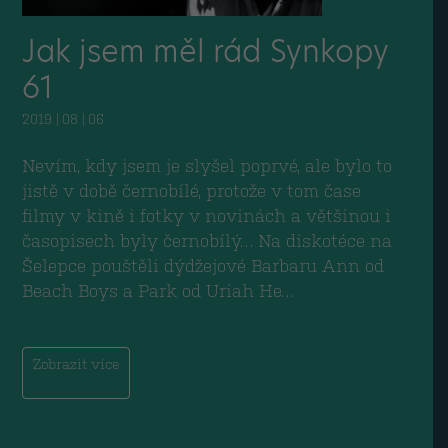
Jak jsem měl rád Synkopy
61
2019 | 08 | 06
Nevím, kdy jsem je slyšel poprvé, ale bylo to
jistě v době černobílé, protože v tom čase
filmy v kině i fotky v novinách a většinou i
časopisech byly černobílý… Na diskotéce na
Šelepce pouštěli dýdžejové Barbaru Ann od
Beach Boys a Park od Uriah He…
Zobrazit více