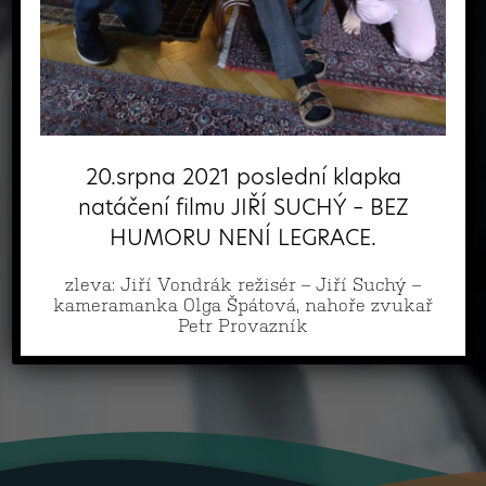
20.srpna 2021 poslední klapka
natáčení filmu JIŘÍ SUCHÝ – BEZ
HUMORU NENÍ LEGRACE.
zleva: Jiří Vondrák režisér – Jiří Suchý –
kameramanka Olga Špátová, nahoře zvukař
Petr Provazník