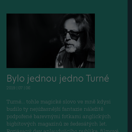
Bylo jednou jedno Turné
2019 | 07 | 06
Turné… tohle magické slovo ve mně kdysi
budilo ty nejúžasnější fantazie náležitě
podpořené barevnými fotkami anglických
bigbítových magazínů ze šedesátých let.
Rozjásaný dav aplaudujícího publika, filmové