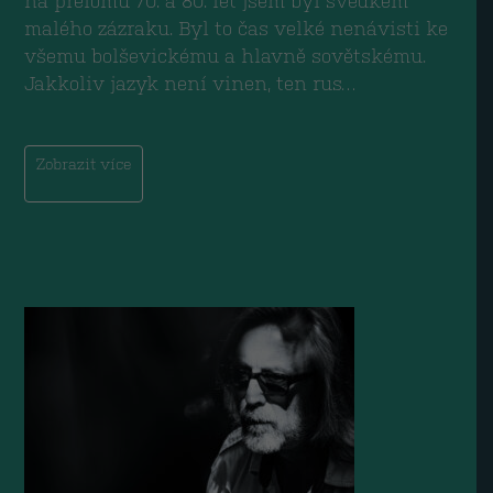
na přelomu 70. a 80. let jsem byl svědkem
malého zázraku. Byl to čas velké nenávisti ke
všemu bolševickému a hlavně sovětskému.
Jakkoliv jazyk není vinen, ten rus…
Zobrazit více