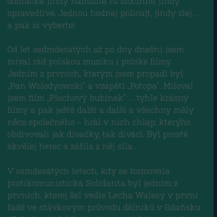
dobrácké, jindy hamižné, tu zločinné, jindy
spravedlivé. Jednou hodnej policajt, jindy zlej…
a pak si vyberte!
Od let sedmdesátých až po dny dnešní jsem
míval rád polskou muziku i polské filmy.
Jedním z prvních, kterým jsem propadl byl
„Pan Wolodyowski“ a vzápětí „Potopa“. Miloval
jsem film „Plechový bubínek“ … tyhle krásný
filmy a pak ještě další a další a všechny měly
něco společného – hrál v nich chlap, kterýho
obdivovali jak divačky, tak diváci. Byl prostě
skvělej herec a zářila z něj síla…
V osmdesátých letech, kdy se formovala
protikomunistická Solidarita byl jedním z
prvních, kterej šel vedle Lecha Walesy v první
řadě ve stávkovým průvodu dělníků v Gdaňsku