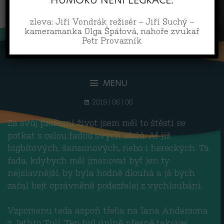
zleva: Jiří Vondrák režisér – Jiří Suchý –
kameramanka Olga Špátová, nahoře zvukař
Petr Provazník
MENU
2019 | 06 | 06
Za svůj profesní život jsem měl to štěstí se
potkat s celou řadou svých idolů. Ať již
bigbítových, šansonových, nebo i hereckých. Ta
řada, kdybych měl jmenovat byť jen ty
nejslavnější, by byla hodně dlouhá a já bych
začal bejt oprávněně podezřelej z vychloubání.
Vzpomenu teda aspoň třeba na Iana Andersona
z Jethro Tull. Ten byl úplně přesně takovej,