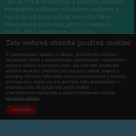
. Byl už v té době slavným a polským národem i
evropským publikem milovaným umělcem a
tak si na něj tajná policie netroufla. Herec
nominovaný na Oscara pohnul svědomím
mnoha lidí a venkoncem i politiků.
Tato webová stránka používá cookies
Když se Vladimíru Vysockému s pomocí Mariny
Vlady poprvé podařilo dostat se ze Sovětského
K personalizaci obsahu a reklam, poskytování funkcí
sociálních médií a analýze naší návštěvnosti využíváme
svazu do zahraničí, bylo to Polsko, kam zamířil
soubory cookie. Informace o tom, jak náš web používáte,
prvně a bylo to do Varšavy, rovnou ke
sdílíme se svými partnery pro sociální média, inzerci a
analýzy. Partneři tyto údaje mohou zkombinovat s dalšími
kamarádovi Danielu Olbychskému.
informacemi, které jste jim poskytli nebo které získali v
důsledku toho, že používáte jejich služby.
Přátelil se i s Bulatem Okudžavou – když
Více informací naleznete a upravit nastavení můžete
na tomto odkazu
slavného ruského barda na turné v USA
postihla srdeční příhoda, byl Olbrychski jedním
Souhlasím
z prvních iniciátorů finanční sbírky, která
Okudžavovi zachránila život…