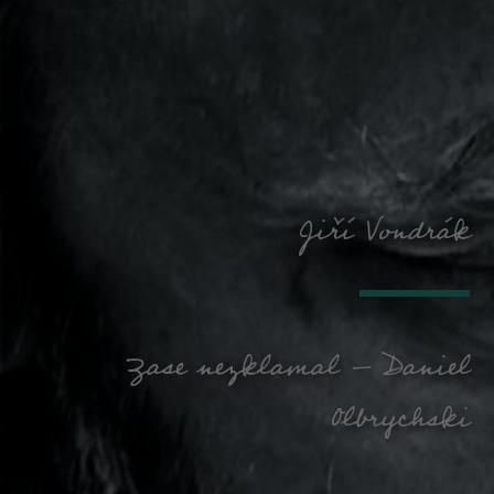
Jiří Vondrák
Zase nezklamal – Daniel
Olbrychski