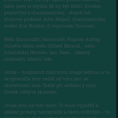
jakej jsem si myslel, že by být mohl. Divokej,
pracovitej a charizmatickej… stejně tak
blusovej profesor John Mayall, charismatickej
rocker Eric Burdon, či mystickej Donovan…
Nebo francouzští šansoniéři Hugues Aufray,
Juliette Gréco, nebo Gilbert Bécaud… nebo
holandskej Herman van Veen… úžasný
osobnosti, úžasní lidé.
Jenže – muzikanti mají svou image jedinou a ta
se zpravidla moc neliší od toho, jací ve
skutečnosti jsou. Takže při setkání s nimi
člověk nebývá zklamán.
Jinak jsou na tom herci. Ti musí vyjádřit a
ukázat povahy nejrůznější a často složitější – tu