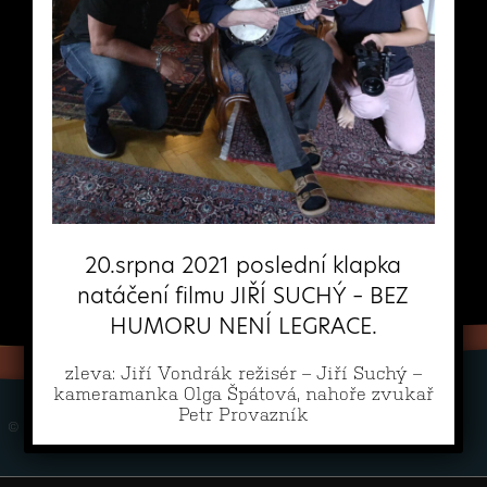
20.srpna 2021 poslední klapka
natáčení filmu JIŘÍ SUCHÝ – BEZ
HUMORU NENÍ LEGRACE.
zleva: Jiří Vondrák režisér – Jiří Suchý –
kameramanka Olga Špátová, nahoře zvukař
Petr Provazník
© 2026 JIŘÍ VONDRÁK | DESIGN & REALIZACE
HD PRODUCTION BRNO