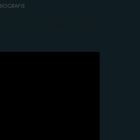
BIOGRAFIE
ších písní. Ta pochází z dílny primáše
tulní píseň desky „Na mojem srdéčku“.