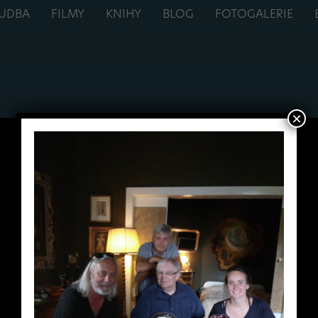
UDBA
FILMY
KNIHY
BLOG
FOTOGALERIE
žení muziky nadělili klip na jednu ze svých neznáměj
dba) a na CD byla poprvé uvedena v roce 2004 jako ti
×