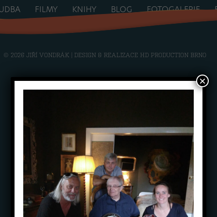
UDBA
FILMY
KNIHY
BLOG
FOTOGALERIE
© 2026 JIŘÍ VONDRÁK | DESIGN & REALIZACE
HD PRODUCTION BRNO
×