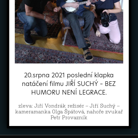
20.srpna 2021 poslední klapka
natáčení filmu JIŘÍ SUCHÝ – BEZ
HUMORU NENÍ LEGRACE.
zleva: Jiří Vondrák režisér – Jiří Suchý –
kameramanka Olga Špátová, nahoře zvukař
Petr Provazník